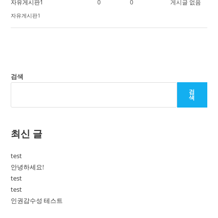
자유게시판1
0
0
게시글 없음
자유게시판1
검색
검
색
최신 글
test
안녕하세요!
test
test
인권감수성 테스트