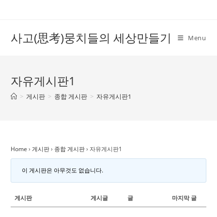
Skip
to
content
사고(思考)뭉치들의 세상만들기
Menu
자유게시판1
>
게시판
>
종합 게시판
>
자유게시판1
Home
›
게시판
›
종합 게시판
›
자유게시판1
이 게시판은 아무것도 없습니다.
게시판
게시글
글
마지막 글