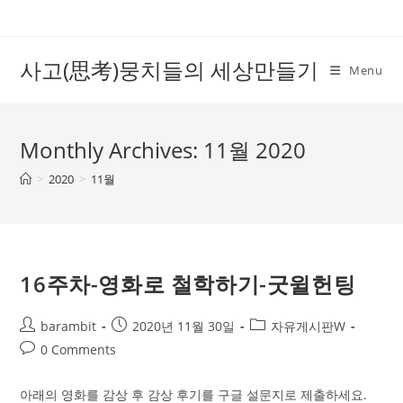
Skip
to
content
사고(思考)뭉치들의 세상만들기
Menu
Monthly Archives: 11월 2020
>
2020
>
11월
16주차-영화로 철학하기-굿윌헌팅
Post
Post
Post
barambit
2020년 11월 30일
자유게시판W
author:
published:
category:
Post
0 Comments
comments:
아래의 영화를 감상 후 감상 후기를 구글 설문지로 제출하세요.