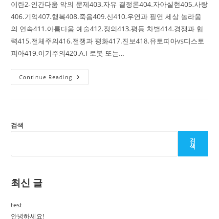
이란2-인간다움 악의 문제403.자유 결정론404.자아실현405.사랑
406.기억407.행복408.죽음409.신410.우연과 필연 세상 놀라움
의 연속411.아름다움 예술412.정의413.평등 차별414.경쟁과 협
력415.전체주의416.전쟁과 평화417.진보418.유토피아vs디스토
피아419.이기주의420.A.I 로봇 또는…
4
Continue Reading
단
원
탐
구
주
제
및
검색
영
화
검
감
색
상
링
크
최신 글
test
안녕하세요!