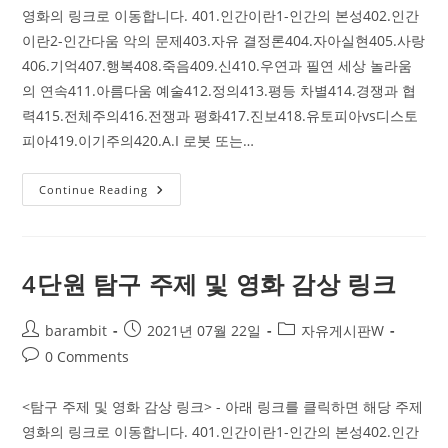
영화의 링크로 이동합니다. 401.인간이란1-인간의 본성402.인간
이란2-인간다움 악의 문제403.자유 결정론404.자아실현405.사랑
406.기억407.행복408.죽음409.신410.우연과 필연 세상 놀라움
의 연속411.아름다움 예술412.정의413.평등 차별414.경쟁과 협
력415.전체주의416.전쟁과 평화417.진보418.유토피아vs디스토
피아419.이기주의420.A.I 로봇 또는…
4
Continue Reading
단
원
탐
구
주
제
4단원 탐구 주제 및 영화 감상 링크
및
영
화
Post
Post
감
Post
barambit
2021년 07월 22일
자유게시판W
상
author:
published:
category:
Post
0 Comments
링
크
comments:
<탐구 주제 및 영화 감상 링크> - 아래 링크를 클릭하면 해당 주제
영화의 링크로 이동합니다. 401.인간이란1-인간의 본성402.인간