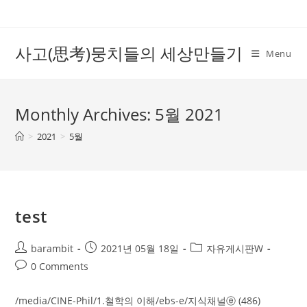
Skip
to
content
사고(思考)뭉치들의 세상만들기
Menu
Monthly Archives: 5월 2021
>
2021
>
5월
test
Post
Post
Post
barambit
2021년 05월 18일
자유게시판W
author:
published:
category:
Post
0 Comments
comments:
/media/CINE-Phil/1.철학의 이해/ebs-e/지식채널ⓔ (486)