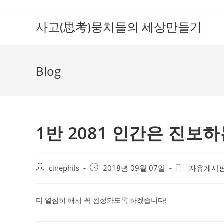
Skip
to
사고(思考)뭉치들의 세상만들기
content
Blog
1반 2081 인간은 진보하
Post
Post
Post
cinephils
2018년 09월 07일
자유게시
author:
published:
category:
더 열심히 해서 꼭 완성돠도록 하겠습니다!