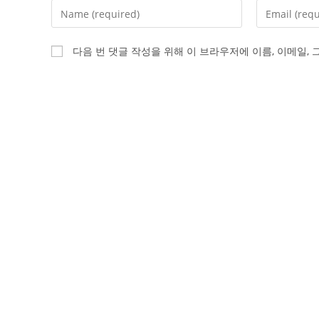
Enter
Enter
your
your
name
email
다음 번 댓글 작성을 위해 이 브라우저에 이름, 이메일,
or
address
username
to
to
comment
comment