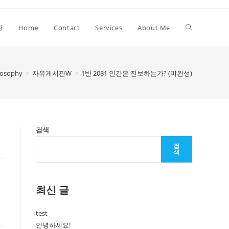
Toggle
판
Home
Contact
Services
About Me
website
losophy
>
자유게시판W
>
1반 2081 인간은 진보하는가? (미완성)
search
검색
검
색
최신 글
test
안녕하세요!