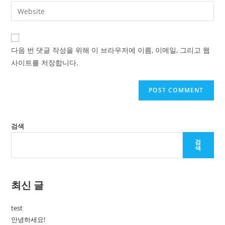
email
Enter
to
address
your
comment
to
website
comment
URL
다음 번 댓글 작성을 위해 이 브라우저에 이름, 이메일, 그리고 웹
(optional)
사이트를 저장합니다.
검색
검
색
최신 글
test
안녕하세요!