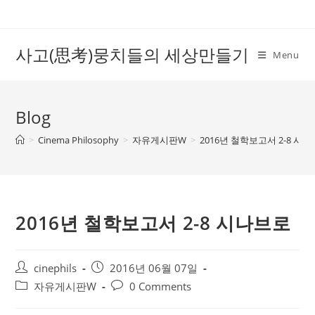
Skip
to
content
사고(思考)뭉치들의 세상만들기
Menu
Blog
>
Cinema Philosophy
>
자유게시판W
>
2016년 철학보고서 2-8 시
2016년 철학보고서 2-8 시나브로
Post
Post
cinephils
2016년 06월 07일
author:
published:
Post
Post
자유게시판W
0 Comments
category:
comments: