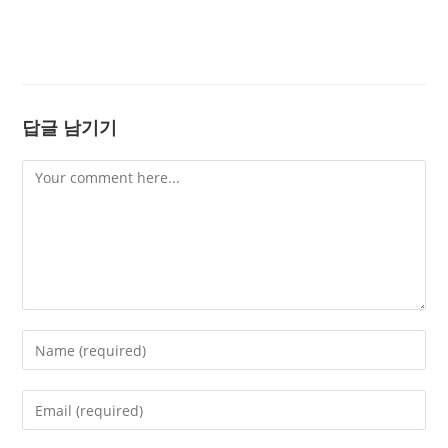
답글 남기기
Comment
Enter
your
name
Enter
or
your
username