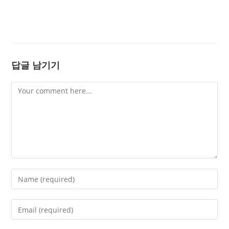
답글 남기기
Comment
Enter
your
name
Enter
or
your
username