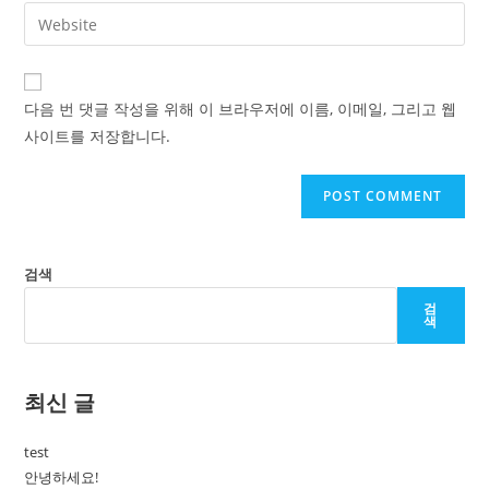
email
Enter
to
address
your
comment
to
website
comment
URL
다음 번 댓글 작성을 위해 이 브라우저에 이름, 이메일, 그리고 웹
(optional)
사이트를 저장합니다.
검색
검
색
최신 글
test
안녕하세요!