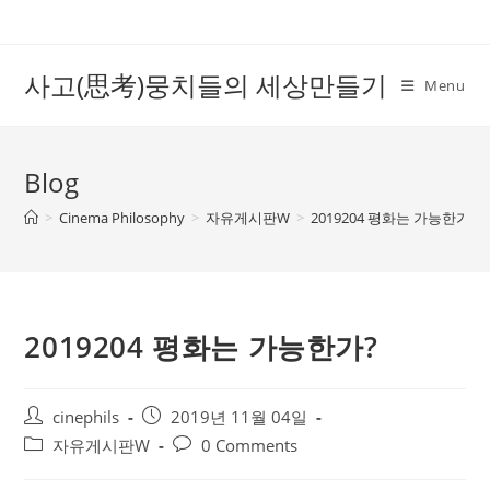
Skip
to
content
사고(思考)뭉치들의 세상만들기
Menu
Blog
>
Cinema Philosophy
>
자유게시판W
>
2019204 평화는 가능한가?
2019204 평화는 가능한가?
Post
Post
cinephils
2019년 11월 04일
author:
published:
Post
Post
자유게시판W
0 Comments
category:
comments: