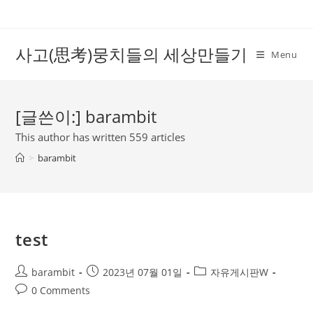
Skip
to
content
사고(思考)뭉치들의 세상만들기
Menu
[글쓴이:]
barambit
This author has written 559 articles
>
barambit
test
Post
Post
Post
barambit
2023년 07월 01일
자유게시판W
author:
published:
category:
Post
0 Comments
comments: