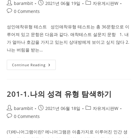
Post
Post
화
Post
barambit
2021년 06월 19일
자유게시판W
탐
author:
published:
category:
Post
0 Comments
구
개
comments:
인
과
성인애착유형 테스트 성인애착유형 테스트는 총 36문항으로 이
제
물
루어져 있고 문항은 다음과 같다. 애착테스트 설문지 문항 1. 내
작
성
가 얼마나 호감을 가지고 있는지 상대방에게 보이고 싶지 않다 2.
안
나는 버림을 받는…
내
성
Continue Reading
인
애
착
유
형
테
201-1.나의 성격 유형 탐색하기
스
트
Post
Post
Post
barambit
2021년 06월 18일
자유게시판W
author:
published:
category:
Post
0 Comments
comments:
(1)에니어그램이란? 에니어그램은 아홉가지로 이루어진 인간 셩