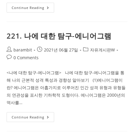
4
Continue Reading
단
원
탐
구
주
제
221. 나에 대한 탐구-에니어그램
및
영
화
Post
Post
감
Post
barambit
2021년 06월 27일
자유게시판W
상
author:
published:
category:
Post
0 Comments
링
크
comments:
<나에 대한 탐구-에니어그램> 나에 대한 탐구-에니어그램을 통
해 나의 근본적 성격 특성과 경향성 알아보기 (1)에니어그램이
란? 에니어그램은 아홉가지로 이루어진 인간 성격 유형과 유형들
의 연관성을 표시한 기하학적 도형이다. 에니어그램은 2000년의
역사를…
221.
Continue Reading
나
에
대
한