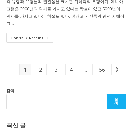
격 유형과 유형들의 연관성을 표시한 기하학적 도형이다. 에니아
그램은 2000년의 역사를 가지고 있다는 학설이 있고 5000년의
역사를 가지고 있다는 학설도 있다. 여러고대 전통의 영적 지혜에
그…
201-
Continue Reading
1.
나
의
성
격
유
형
1
2
3
4
…
56
Go to t
탐
색
하
기
검색
검
색
최신 글