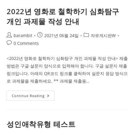
탐
구-
2022년 영화로 철학하기 심화탐구
에
니
개인 과제물 작성 안내
어
그
램
Post
Post
Post
barambit
2021년 06월 24일
자유게시판W
author:
published:
category:
Post
0 Comments
comments:
<2022년 영화로 철학하기 심화탐구 개인 과제물 작성 안내> 제출
방법은 구글 설문지 양식으로 입력해야 합니다. 구글 설문지 제출
링크입니다. 아래의 QR코드 링크를 클릭하여 설문지 응답 방식으
로 과제물을 제출하세요. ** 과제물 제출용…
2022
Continue Reading
년
영
화
로
철
학
성인애착유형 테스트
하
기
심