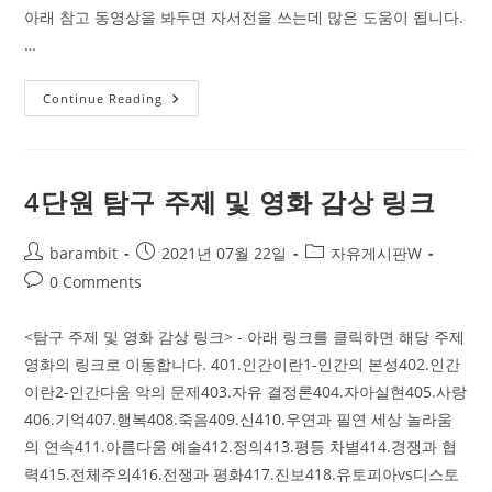
아래 참고 동영상을 봐두면 자서전을 쓰는데 많은 도움이 됩니다.
…
미
Continue Reading
리
써
보
는
나
의
4단원 탐구 주제 및 영화 감상 링크
자
서
전
Post
Post
Post
barambit
2021년 07월 22일
자유게시판W
author:
published:
category:
Post
0 Comments
comments:
<탐구 주제 및 영화 감상 링크> - 아래 링크를 클릭하면 해당 주제
영화의 링크로 이동합니다. 401.인간이란1-인간의 본성402.인간
이란2-인간다움 악의 문제403.자유 결정론404.자아실현405.사랑
406.기억407.행복408.죽음409.신410.우연과 필연 세상 놀라움
의 연속411.아름다움 예술412.정의413.평등 차별414.경쟁과 협
력415.전체주의416.전쟁과 평화417.진보418.유토피아vs디스토