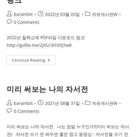
Post
Post
Post
barambit
2022년 03월 03일
자유게시판W
author:
published:
category:
Post
0 Comments
comments:
2022년 철학교재 PDF파일 다운로드 링크
http://gofile.me/2JXlz/3IYd5JYw8
2022
Continue Reading
년
철
학
교
재
PDF
미리 써보는 나의 자서전
파
일
다
Post
Post
운
Post
barambit
2021년 08월 31일
자유게시판W
로
author:
published:
category:
Post
0 Comments
드
링
comments:
크
미리 써보는 나의 자서전 나는 정말 누구인가?(미리 써보는 자서
전) 자서전 쓰기 전 봐두면 좋은 참고 동영상 - 자서전을 쓰기 전