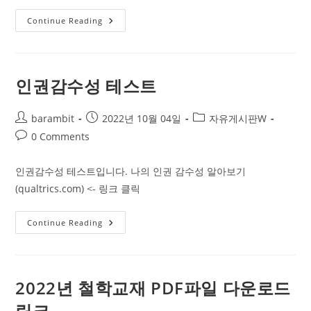
Test
Continue Reading
인권감수성 테스트
Post
Post
Post
barambit
2022년 10월 04일
자유게시판W
author:
published:
category:
Post
0 Comments
comments:
인권감수성 테스트입니다. 나의 인권 감수성 알아보기
(qualtrics.com) <- 링크 클릭
인
Continue Reading
권
감
수
성
테
스
2022년 철학교재 PDF파일 다운로드
트
링크