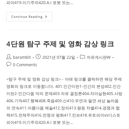
피아419.이기주의420.A.I 로봇 또는…
4
Continue Reading
단
원
탐
구
주
제
4단원 탐구 주제 및 영화 감상 링크
및
영
화
Post
Post
감
Post
barambit
2021년 07월 22일
자유게시판W
상
author:
published:
category:
Post
0 Comments
링
크
comments:
<탐구 주제 및 영화 감상 링크> - 아래 링크를 클릭하면 해당 주제
영화의 링크로 이동합니다. 401.인간이란1-인간의 본성402.인간
이란2-인간다움 악의 문제403.자유 결정론404.자아실현405.사랑
406.기억407.행복408.죽음409.신410.우연과 필연 세상 놀라움
의 연속411.아름다움 예술412.정의413.평등 차별414.경쟁과 협
력415.전체주의416.전쟁과 평화417.진보418.유토피아vs디스토
피아419.이기주의420.A.I 로봇 또는…