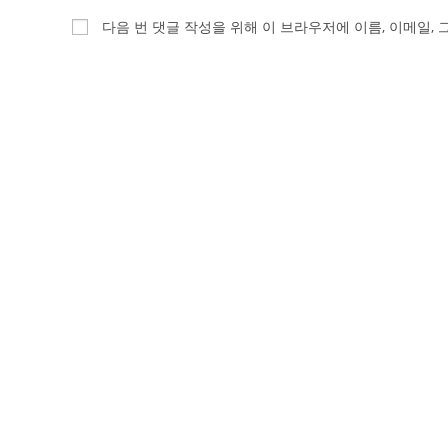
name
email
다음 번 댓글 작성을 위해 이 브라우저에 이름, 이메일,
or
address
username
to
to
comment
comment