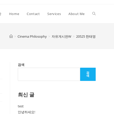
Toggle
판
Home
Contact
Services
About Me
website
>
Cinema Philosophy
>
자유게시판W
>
20525 한태영
search
검색
검
색
최신 글
test
안녕하세요!