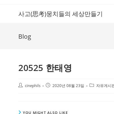
Skip
to
사고(思考)뭉치들의 세상만들기
content
Blog
20525 한태영
Post
Post
Post
cinephils
2020년 08월 23일
자유게시
author:
published:
category:
YOU MIGHT ALSO LIKE