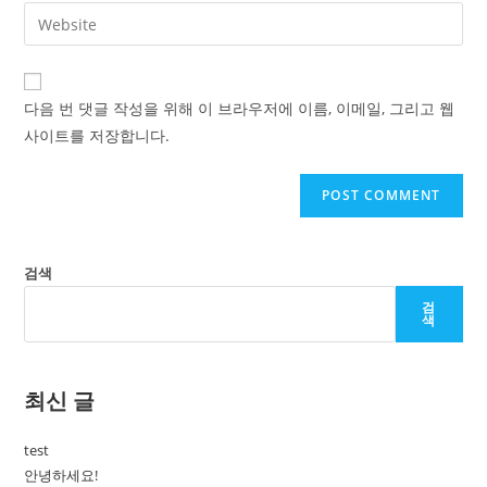
email
Enter
to
address
your
comment
to
website
comment
URL
다음 번 댓글 작성을 위해 이 브라우저에 이름, 이메일, 그리고 웹
(optional)
사이트를 저장합니다.
검색
검
색
최신 글
test
안녕하세요!