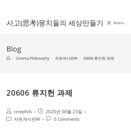
Skip
to
content
사고(思考)뭉치들의 세상만들기
Menu
Blog
>
Cinema Philosophy
>
자유게시판W
>
20606 류지헌 과제
20606 류지헌 과제
Post
Post
cinephils
2020년 08월 23일
author:
published:
Post
Post
자유게시판W
0 Comments
category:
comments: