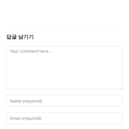
답글 남기기
Comment
Enter
your
name
Enter
or
your
username