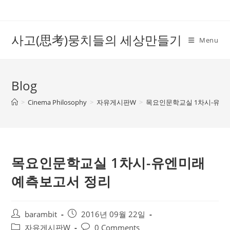
Skip
to
content
사고(思考)뭉치들의 세상만들기
Menu
Blog
>
Cinema Philosophy
>
자유게시판W
>
목요인문학교실 1차시-유엔
목요인문학교실 1차시-유엔미래
예측보고서 정리
Post
Post
barambit
2016년 09월 22일
author:
published:
Post
Post
자유게시판W
0 Comments