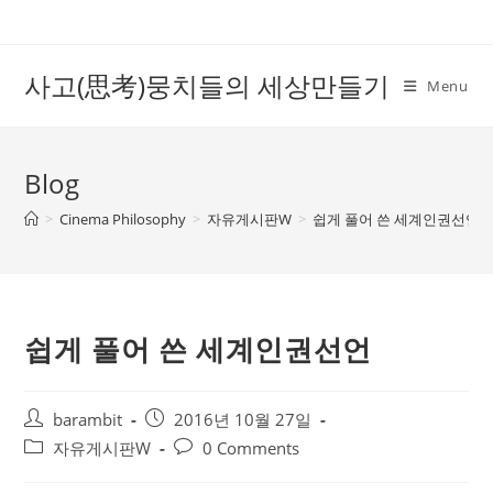
Skip
to
content
사고(思考)뭉치들의 세상만들기
Menu
Blog
>
Cinema Philosophy
>
자유게시판W
>
쉽게 풀어 쓴 세계인권선언
쉽게 풀어 쓴 세계인권선언
Post
Post
barambit
2016년 10월 27일
author:
published:
Post
Post
자유게시판W
0 Comments
category:
comments: