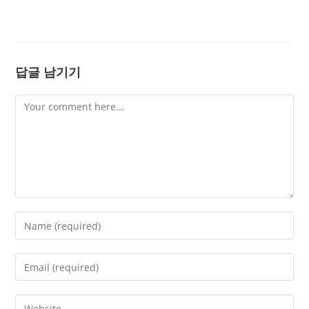
답글 남기기
Comment
Enter
your
name
Enter
or
your
username
email
Enter
to