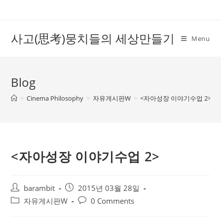
Skip
to
content
사고(思考)뭉치들의 세상만들기
Menu
Blog
>
Cinema Philosophy
>
자유게시판W
>
<자아성장 이야기수업 2>
<자아성장 이야기수업 2>
Post
Post
barambit
2015년 03월 28일
author:
published:
Post
Post
자유게시판W
0 Comments
category:
comments: