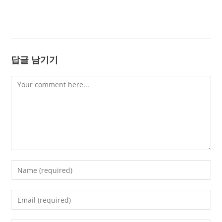
답글 남기기
Comment
Enter
your
name
Enter
or
your
username
email