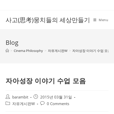
Skip
to
content
사고(思考)뭉치들의 세상만들기
Menu
Blog
>
Cinema Philosophy
>
자유게시판W
>
자아성장 이야기 수업 모음
자아성장 이야기 수업 모음
Post
Post
barambit
2015년 03월 31일
author:
published:
Post
Post
자유게시판W
0 Comments
category:
comments: