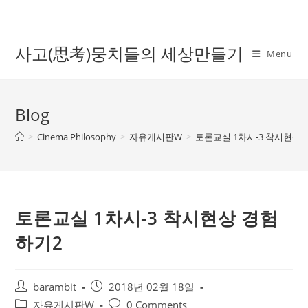
Skip
to
content
사고(思考)뭉치들의 세상만들기
Menu
Blog
>
Cinema Philosophy
>
자유게시판W
>
토론교실 1차시-3 착시현상
토론교실 1차시-3 착시현상 경험
하기2
Post
Post
barambit
2018년 02월 18일
author:
published:
Post
Post
자유게시판W
0 Comments