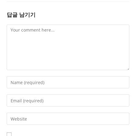
답글 남기기
Comment
Enter
your
name
Enter
or
your
username
email
Enter
to
address
your
comment
to
website
comment