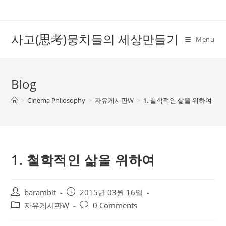
Skip
to
content
사고(思考)뭉치들의 세상만들기
Menu
Blog
>
Cinema Philosophy
>
자유게시판W
>
1. 철학적인 삶을 위하여
1. 철학적인 삶을 위하여
Post
Post
barambit
2015년 03월 16일
author:
published:
Post
Post
자유게시판W
0 Comments
category:
comments: