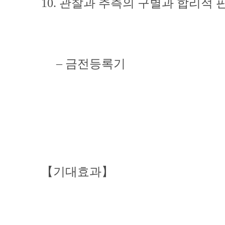
10. 관찰과 추측의 구별과 합리적
– 금전등록기
【기대효과】