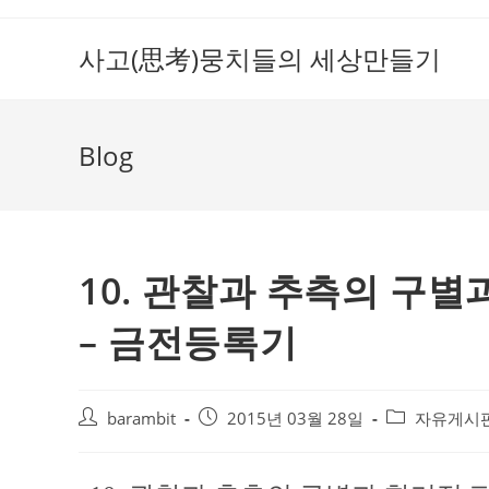
Skip
to
사고(思考)뭉치들의 세상만들기
content
Blog
10. 관찰과 추측의 구
– 금전등록기
Post
Post
Post
barambit
2015년 03월 28일
자유게시
author:
published:
category: