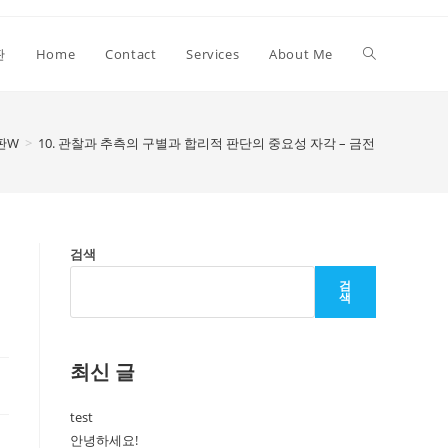
Toggle
판
Home
Contact
Services
About Me
website
판W
>
10. 관찰과 추측의 구별과 합리적 판단의 중요성 자각 – 금전등록기
search
검색
검
색
최신 글
test
안녕하세요!