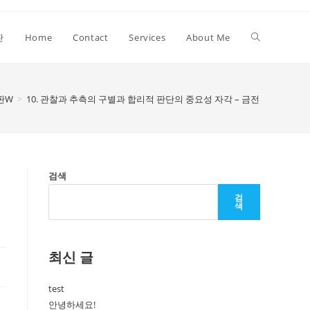
Toggle
판
Home
Contact
Services
About Me
website
판W
>
10. 관찰과 추측의 구별과 합리적 판단의 중요성 자각 – 금전등록기
search
검색
검
색
최신 글
test
안녕하세요!