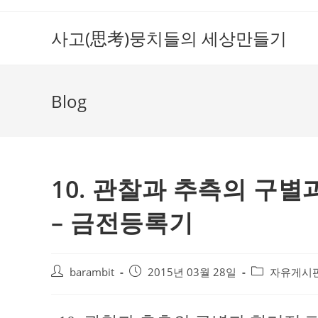
Skip
to
사고(思考)뭉치들의 세상만들기
content
Blog
10. 관찰과 추측의 구
– 금전등록기
Post
Post
Post
barambit
2015년 03월 28일
자유게시
author:
published:
category: