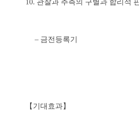
10. 관찰과 추측의 구별과 합리적
– 금전등록기
【기대효과】