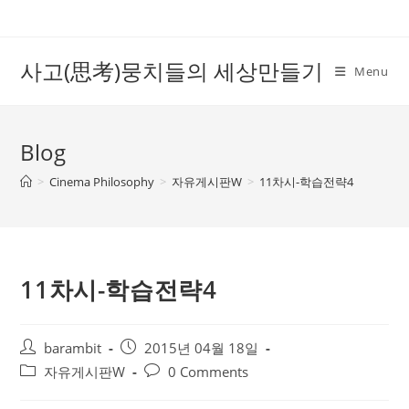
Skip
to
content
사고(思考)뭉치들의 세상만들기
Menu
Blog
>
Cinema Philosophy
>
자유게시판W
>
11차시-학습전략4
11차시-학습전략4
Post
Post
barambit
2015년 04월 18일
author:
published:
Post
Post
자유게시판W
0 Comments
category:
comments: