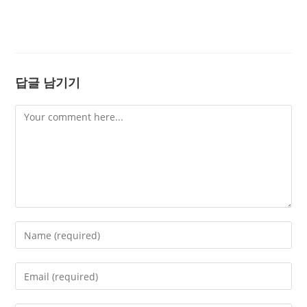
답글 남기기
Comment
Enter
your
name
Enter
or
your
username
email