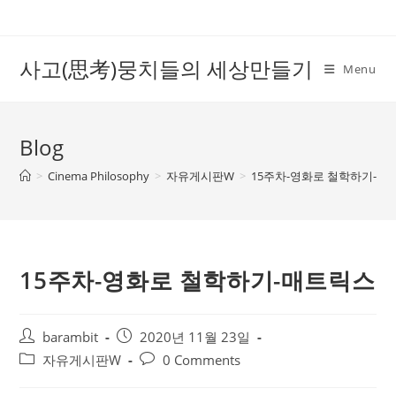
Skip
to
content
사고(思考)뭉치들의 세상만들기
Menu
Blog
>
Cinema Philosophy
>
자유게시판W
>
15주차-영화로 철학하기-매
15주차-영화로 철학하기-매트릭스
Post
Post
barambit
2020년 11월 23일
author:
published:
Post
Post
자유게시판W
0 Comments
category:
comments: