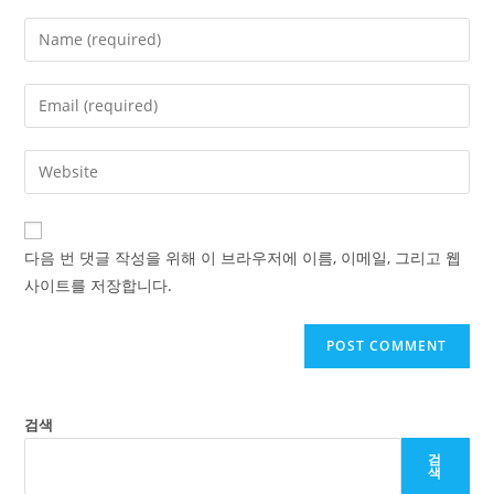
Enter
your
name
Enter
or
your
username
email
Enter
to
address
your
comment
to
website
comment
URL
다음 번 댓글 작성을 위해 이 브라우저에 이름, 이메일, 그리고 웹
(optional)
사이트를 저장합니다.
검색
검
색