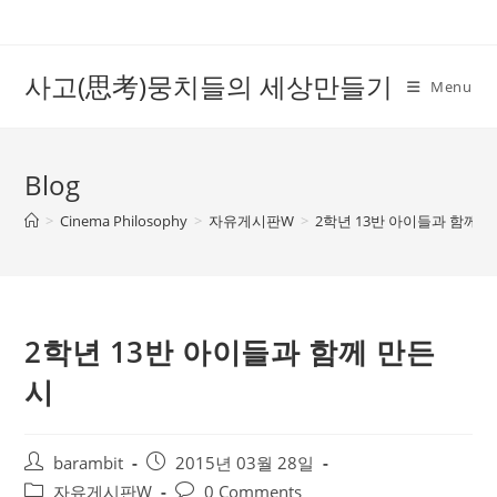
Skip
to
content
사고(思考)뭉치들의 세상만들기
Menu
Blog
>
Cinema Philosophy
>
자유게시판W
>
2학년 13반 아이들과 함께 만
2학년 13반 아이들과 함께 만든
시
Post
Post
barambit
2015년 03월 28일
author:
published:
Post
Post
자유게시판W
0 Comments