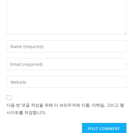
Enter
your
name
Enter
or
your
username
email
Enter
to
address
your
comment
to
website
comment
URL
다음 번 댓글 작성을 위해 이 브라우저에 이름, 이메일, 그리고 웹
(optional)
사이트를 저장합니다.