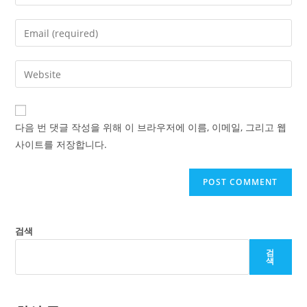
your
name
Enter
or
your
username
email
Enter
to
address
your
comment
to
website
comment
URL
다음 번 댓글 작성을 위해 이 브라우저에 이름, 이메일, 그리고 웹
(optional)
사이트를 저장합니다.
검색
검
색