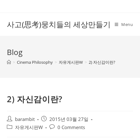
Skip
to
content
사고(思考)뭉치들의 세상만들기
Menu
Blog
>
Cinema Philosophy
>
자유게시판W
>
2) 자신감이란?
2) 자신감이란?
Post
Post
barambit
2015년 03월 27일
author:
published:
Post
Post
자유게시판W
0 Comments
category:
comments: