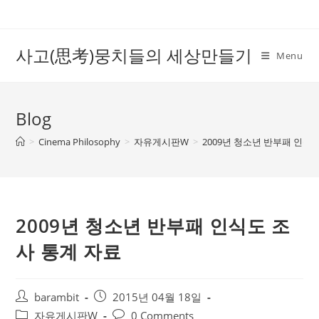
Skip
to
content
사고(思考)뭉치들의 세상만들기
Menu
Blog
>
Cinema Philosophy
>
자유게시판W
>
2009년 청소년 반부패 인식
2009년 청소년 반부패 인식도 조
사 통계 자료
Post
Post
barambit
2015년 04월 18일
author:
published:
Post
Post
자유게시판W
0 Comments