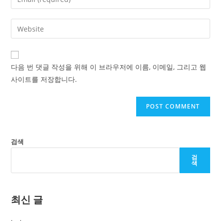
or
your
username
email
Enter
to
address
your
comment
to
website
comment
URL
다음 번 댓글 작성을 위해 이 브라우저에 이름, 이메일, 그리고 웹
(optional)
사이트를 저장합니다.
검색
검
색
최신 글