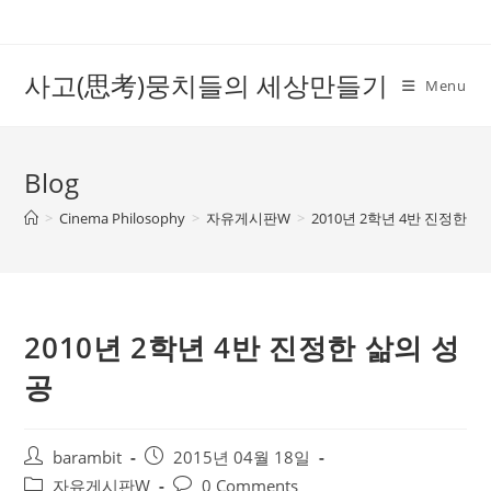
Skip
to
content
사고(思考)뭉치들의 세상만들기
Menu
Blog
>
Cinema Philosophy
>
자유게시판W
>
2010년 2학년 4반 진정한 
2010년 2학년 4반 진정한 삶의 성
공
Post
Post
barambit
2015년 04월 18일
author:
published:
Post
Post
자유게시판W
0 Comments