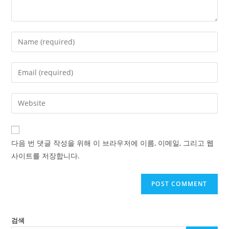
Enter
your
name
Enter
or
your
username
email
Enter
to
address
your
comment
to
website
comment
URL
다음 번 댓글 작성을 위해 이 브라우저에 이름, 이메일, 그리고 웹
(optional)
사이트를 저장합니다.
검색