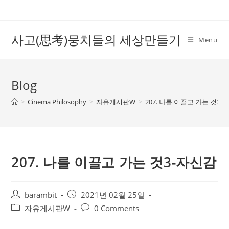
Skip
to
content
사고(思考)뭉치들의 세상만들기
Menu
Blog
>
Cinema Philosophy
>
자유게시판W
>
207. 나를 이끌고 가는 것3-
207. 나를 이끌고 가는 것3-자신감
Post
Post
barambit
2021년 02월 25일
author:
published:
Post
Post
자유게시판W
0 Comments
category:
comments: