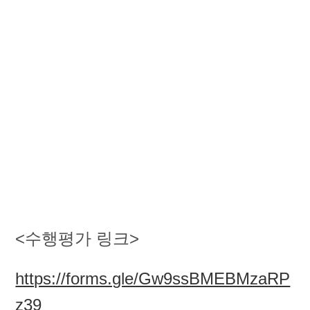
<수행평가 링크>
https://forms.gle/Gw9ssBMEBMzaRP
z39