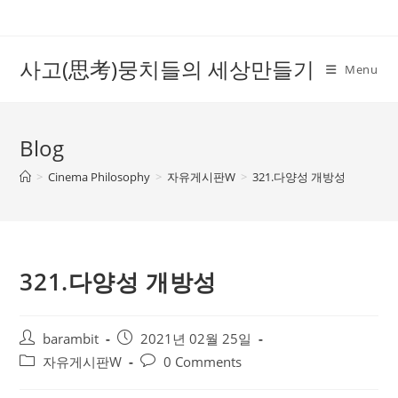
Skip
to
content
사고(思考)뭉치들의 세상만들기
Menu
Blog
>
Cinema Philosophy
>
자유게시판W
>
321.다양성 개방성
321.다양성 개방성
Post
Post
barambit
2021년 02월 25일
author:
published:
Post
Post
자유게시판W
0 Comments
category:
comments: