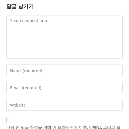
답글 남기기
Comment
Enter
your
name
Enter
or
your
username
email
Enter
to
address
your
comment
to
website
comment
URL
다음 번 댓글 작성을 위해 이 브라우저에 이름, 이메일, 그리고 웹