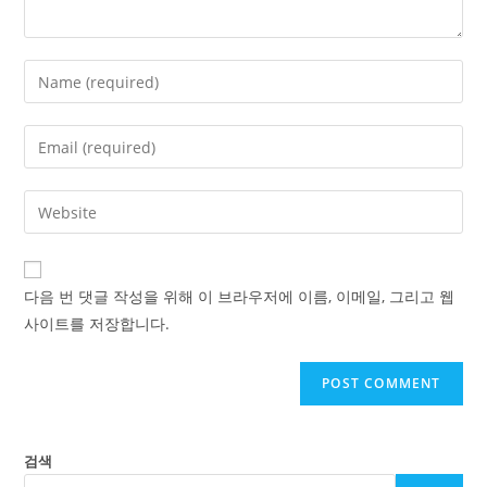
Enter
your
name
Enter
or
your
username
email
Enter
to
address
your
comment
to
website
comment
URL
다음 번 댓글 작성을 위해 이 브라우저에 이름, 이메일, 그리고 웹
(optional)
사이트를 저장합니다.
검색