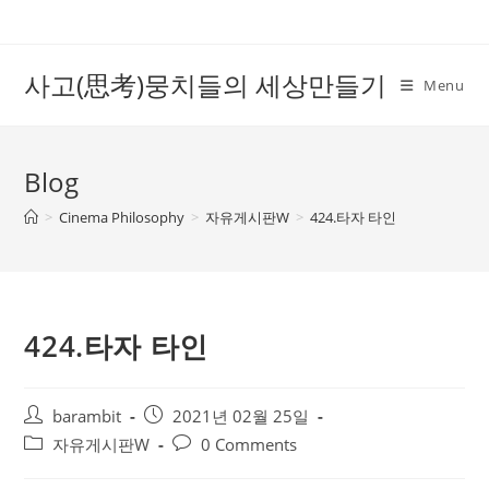
Skip
to
content
사고(思考)뭉치들의 세상만들기
Menu
Blog
>
Cinema Philosophy
>
자유게시판W
>
424.타자 타인
424.타자 타인
Post
Post
barambit
2021년 02월 25일
author:
published:
Post
Post
자유게시판W
0 Comments
category:
comments: