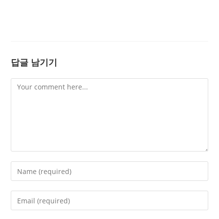
답글 남기기
Comment
Enter
your
name
Enter
or
your
username