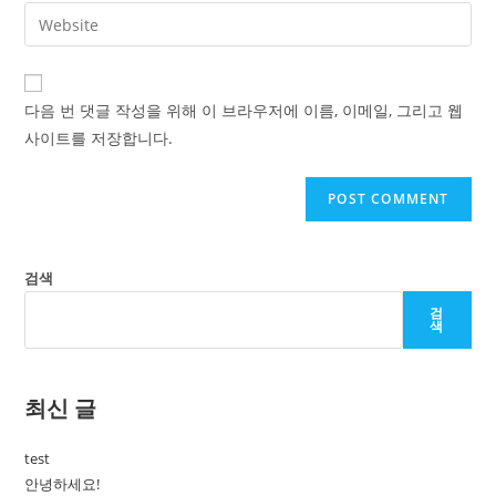
email
Enter
to
address
your
comment
to
website
comment
URL
다음 번 댓글 작성을 위해 이 브라우저에 이름, 이메일, 그리고 웹
(optional)
사이트를 저장합니다.
검색
검
색
최신 글
test
안녕하세요!