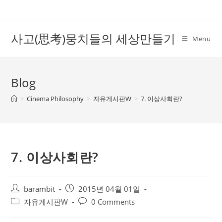
Skip
to
content
사고(思考)뭉치들의 세상만들기
Menu
Blog
>
Cinema Philosophy
>
자유게시판W
>
7. 이상사회란?
7. 이상사회란?
Post
Post
barambit
2015년 04월 01일
author:
published:
Post
Post
자유게시판W
0 Comments
category:
comments: