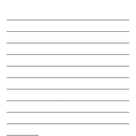
_______________________________
_______________________________
_______________________________
_______________________________
_______________________________
_______________________________
_______________________________
_______________________________
_______________________________
_______________________________
________