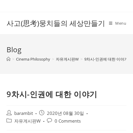
Skip
to
content
사고(思考)뭉치들의 세상만들기
Menu
Blog
>
Cinema Philosophy
>
자유게시판W
>
9차시-인권에 대한 이야기
9차시-인권에 대한 이야기
Post
Post
barambit
2020년 08월 30일
author:
published:
Post
Post
자유게시판W
0 Comments
category:
comments: