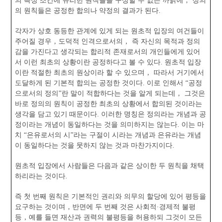
의 특정 조건에 유리한 원칙들을 구상할 수 없는 까닭에， 정의
의 원칙들은 공정한 합의나 약정의 결과가 된다.
각자가 상호 동등한 관계에 있게 되는 원초적 입장의 여건들이
주어질 경우，도덕적 인격으로서의， 즉 자신의 목적과 정의
감을 가진다고 생각되는 합리적 존재로서의 개인들에게 있어
서 이런 최초의 상황이란 공정하다고 볼 수 있다. 원초적 입장
이란 적절한 최초의 원상이라 할 수 있으며， 따라서 거기에서
도달하게 된 기본적 합의는 공정한 것이다. 이로 인해서 “공정
으로서의 정의”란 말이 적합하다는 것을 알게 되는데， 그것은
바로 정의의 원칙이 공정한 최초의 상황에서 합의된 것이라는
생각을 담고 있기 때문이다. 이러한 명칭은 정의라는 개념과 공
정이라는 개념이 동일하다는 것을 의미하지는 않는다. 이는 마
치 “은유로서의 시”라는 구절이 시라는 개념과 은유라는 개념
이 동일하다는 것을 뭇하지 않는 것과 마찬가지이다.
원초적 입장에서 사람들은 다음과 같은 상이한 두 원칙을 채택
하리라는 것이다.
즉 첫 번째 원칙은 기본적인 권리와 의무의 할당에 있어 평등을
요구하는 것이며，반면에 두 번째 것은 사회적·경제적 불평
등，예를 들면 재산과 권력의 불평등을 허용하되 그것이 모든