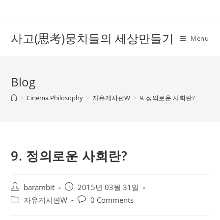
Skip
to
content
사고(思考)뭉치들의 세상만들기
Menu
Blog
>
Cinema Philosophy
>
자유게시판W
>
9. 정의로운 사회란?
9. 정의로운 사회란?
Post
Post
barambit
2015년 03월 31일
author:
published:
Post
Post
자유게시판W
0 Comments
category:
comments: