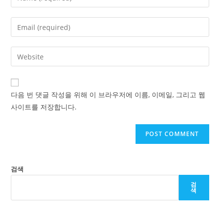
your
name
Enter
or
your
username
email
Enter
to
address
your
comment
to
website
comment
URL
다음 번 댓글 작성을 위해 이 브라우저에 이름, 이메일, 그리고 웹
(optional)
사이트를 저장합니다.
검색
검
색